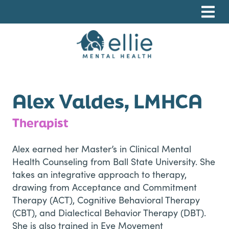
Skip
Skip
Skip
to
to
to
primary
main
footer
navigation
content
Ellie Mental Health, PLLP
Alex Valdes, LMHCA
Therapist
Alex earned her Master’s in Clinical Mental
Health Counseling from Ball State University. She
takes an integrative approach to therapy,
drawing from Acceptance and Commitment
Therapy (ACT), Cognitive Behavioral Therapy
(CBT), and Dialectical Behavior Therapy (DBT).
She is also trained in Eye Movement